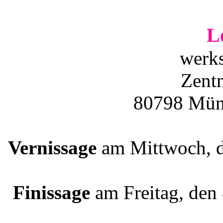
L
werks
Zentn
80798 Mün
Vernissage
am Mittwoch, d
Finissage
am Freitag, den