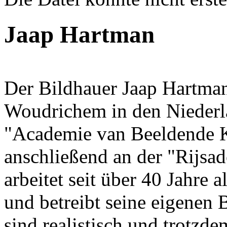
Fehlermeldung
Jaap Hartman
Der Bildhauer Jaap Hartman 
Woudrichem in den Niederla
"Academie van Beeldende K
anschließend an der "Rijsa
arbeitet seit über 40 Jahre
und betreibt seine eigenen 
sind realistisch und trotzd