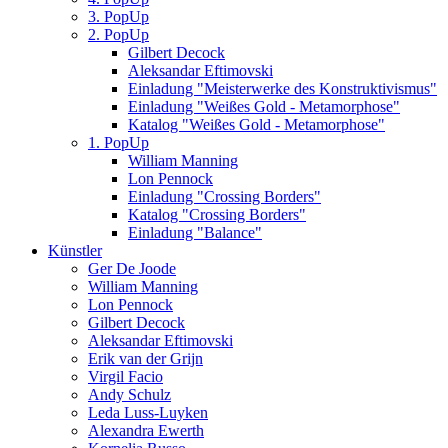
3. PopUp
2. PopUp
Gilbert Decock
Aleksandar Eftimovski
Einladung "Meisterwerke des Konstruktivismus"
Einladung "Weißes Gold - Metamorphose"
Katalog "Weißes Gold - Metamorphose"
1. PopUp
William Manning
Lon Pennock
Einladung "Crossing Borders"
Katalog "Crossing Borders"
Einladung "Balance"
Künstler
Ger De Joode
William Manning
Lon Pennock
Gilbert Decock
Aleksandar Eftimovski
Erik van der Grijn
Virgil Facio
Andy Schulz
Leda Luss-Luyken
Alexandra Ewerth