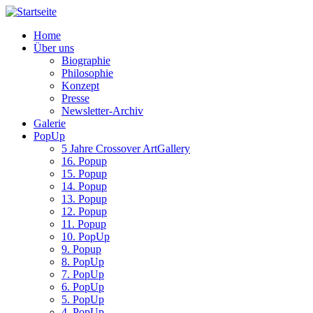
Home
Über uns
Biographie
Philosophie
Konzept
Presse
Newsletter-Archiv
Galerie
PopUp
5 Jahre Crossover ArtGallery
16. Popup
15. Popup
14. Popup
13. Popup
12. Popup
11. Popup
10. PopUp
9. Popup
8. PopUp
7. PopUp
6. PopUp
5. PopUp
4. PopUp