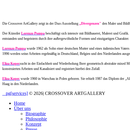
Die Crossover ArtGallery zeigt in der Duo-Ausstellung
„Divergenzen"
den Maler und Bild
Der Künstler
Lorenzo Pompa
beschäftigt sich intensiv mit Bildhauerei, Malerei und Grafi
entstanden und begeistern durch ihre außergewöhnliche Formen und einzigartigen Charakter.
Lorenzo Pompa
wurde 1962 als Sohn einer deutschen Mutter und eines italienischen Vaters
1996 werden seine Arbeiten regelmäßig in Deutschland, Belgien und den Niederlanden ausgeste
Eliza Kopec
sucht in der Einfachheit und Wiederholung Ihrer geometrisch abstrakte mixed M
konstruierten Arbeiten und Kanalisiert und registriert hierbei den Zufall.
Eliza Kopec
wurde 1960 in Warschau in Polen geboren. Sie erhielt 1987 das Diplom der „Aka
Haag in den Niederlanden.
_ pg[services]
© 2026
|
CROSSOVER ARTGALLERY
Home
Über uns
Biographie
Philosophie
Konzept
Presse