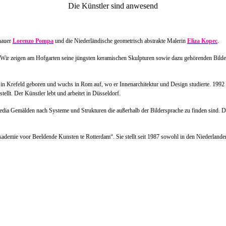
Die Künstler sind anwesend
hauer
Lorenzo Pompa
und die Niederländische geometrisch abstrakte Malerin
Eliza Kopec
.
k. Wir zeigen am Hofgarten seine jüngsten keramischen Skulpturen sowie dazu gehörenden Bilder
 in Krefeld geboren und wuchs in Rom auf, wo er Innenarchitektur und Design studierte. 1992 
llt. Der Künstler lebt und arbeitet in Düsseldorf.
edia Gemälden nach Systeme und Strukturen die außerhalb der Bildersprache zu finden sind. Di
demie voor Beeldende Kunsten te Rotterdam“. Sie stellt seit 1987 sowohl in den Niederlanden