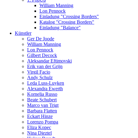
William Manning
Lon Pennock
Einladung "Crossing Borders"
Katalog "Crossing Borders"
Einladung "Balance"
Künstler
Ger De Joode
William Manning
Lon Pennock
Gilbert Decock
Aleksandar Eftimovski
Erik van der Grijn
Virgil Facio
Andy Schulz
Leda Luss-Luyken
Alexandra Ewerth
Kornelia Russo
Beate Schubert
Marco van Trigt
Barbara Flatten
Eckart Hinze
Lorenzo Pompa
Eliza Kopec
Nina Dieztel