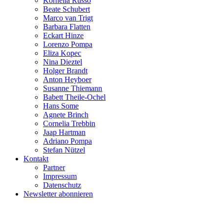
Kornelia Russo
Beate Schubert
Marco van Trigt
Barbara Flatten
Eckart Hinze
Lorenzo Pompa
Eliza Kopec
Nina Dieztel
Holger Brandt
Anton Heyboer
Susanne Thiemann
Babett Theile-Ochel
Hans Some
Agnete Brinch
Cornelia Trebbin
Jaap Hartman
Adriano Pompa
Stefan Nützel
Kontakt
Partner
Impressum
Datenschutz
Newsletter abonnieren