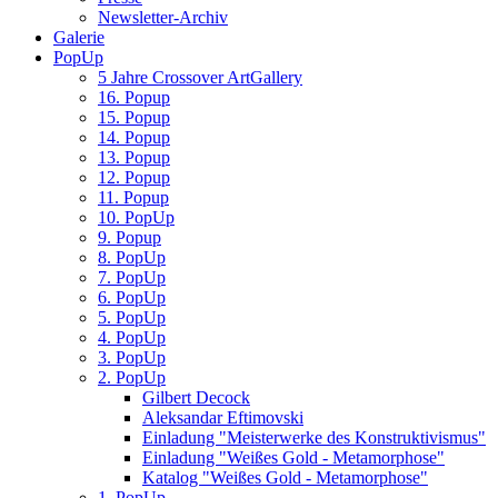
Newsletter-Archiv
Galerie
PopUp
5 Jahre Crossover ArtGallery
16. Popup
15. Popup
14. Popup
13. Popup
12. Popup
11. Popup
10. PopUp
9. Popup
8. PopUp
7. PopUp
6. PopUp
5. PopUp
4. PopUp
3. PopUp
2. PopUp
Gilbert Decock
Aleksandar Eftimovski
Einladung "Meisterwerke des Konstruktivismus"
Einladung "Weißes Gold - Metamorphose"
Katalog "Weißes Gold - Metamorphose"
1. PopUp