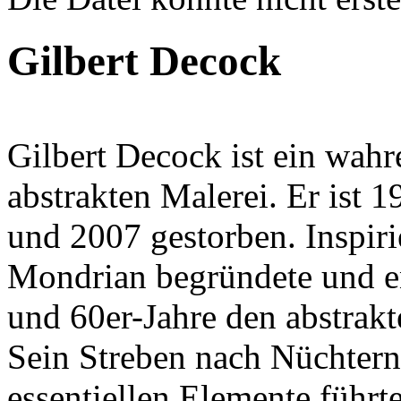
Fehlermeldung
Gilbert Decock
Gilbert Decock ist ein wahr
abstrakten Malerei. Er ist 
und 2007 gestorben. Inspir
Mondrian begründete und en
und 60er-Jahre den abstrakt
Sein Streben nach Nüchtern
essentiellen Elemente führ