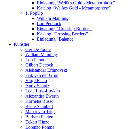
Einladung "Weißes Gold - Metamorphose"
Katalog "Weißes Gold - Metamorphose"
1. PopUp
William Manning
Lon Pennock
Einladung "Crossing Borders"
Katalog "Crossing Borders"
Einladung "Balance"
Künstler
Ger De Joode
William Manning
Lon Pennock
Gilbert Decock
Aleksandar Eftimovski
Erik van der Grijn
Virgil Facio
Andy Schulz
Leda Luss-Luyken
Alexandra Ewerth
Kornelia Russo
Beate Schubert
Marco van Trigt
Barbara Flatten
Eckart Hinze
Lorenzo Pompa