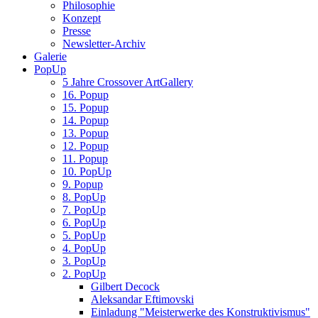
Philosophie
Konzept
Presse
Newsletter-Archiv
Galerie
PopUp
5 Jahre Crossover ArtGallery
16. Popup
15. Popup
14. Popup
13. Popup
12. Popup
11. Popup
10. PopUp
9. Popup
8. PopUp
7. PopUp
6. PopUp
5. PopUp
4. PopUp
3. PopUp
2. PopUp
Gilbert Decock
Aleksandar Eftimovski
Einladung "Meisterwerke des Konstruktivismus"