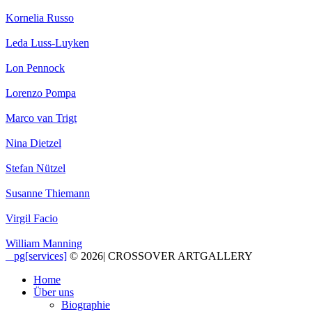
Kornelia Russo
Leda Luss-Luyken
Lon Pennock
Lorenzo Pompa
Marco van Trigt
Nina Dietzel
Stefan Nützel
Susanne Thiemann
Virgil Facio
William Manning
_ pg[services]
© 2026
|
CROSSOVER ARTGALLERY
Home
Über uns
Biographie