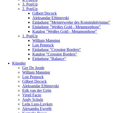
3. PopUp
2. PopUp
Gilbert Decock
Aleksandar Eftimovski
Einladung "Meisterwerke des Konstruktivismus"
Einladung "Weißes Gold - Metamorphose"
Katalog "Weißes Gold - Metamorphose"
1. PopUp
William Manning
Lon Pennock
Einladung "Crossing Borders"
Katalog "Crossing Borders"
Einladung "Balance"
Künstler
Ger De Joode
William Manning
Lon Pennock
Gilbert Decock
Aleksandar Eftimovski
Erik van der Grijn
Virgil Facio
Andy Schulz
Leda Luss-Luyken
Alexandra Ewerth