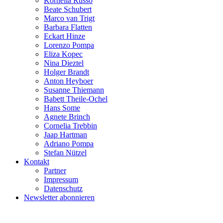
Kornelia Russo
Beate Schubert
Marco van Trigt
Barbara Flatten
Eckart Hinze
Lorenzo Pompa
Eliza Kopec
Nina Dieztel
Holger Brandt
Anton Heyboer
Susanne Thiemann
Babett Theile-Ochel
Hans Some
Agnete Brinch
Cornelia Trebbin
Jaap Hartman
Adriano Pompa
Stefan Nützel
Kontakt
Partner
Impressum
Datenschutz
Newsletter abonnieren