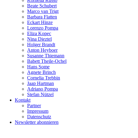
Kornelia Russo
Beate Schubert
Marco van Trigt
Barbara Flatten
Eckart Hinze
Lorenzo Pompa
Eliza Kopec
Nina Dieztel
Holger Brandt
Anton Heyboer
Susanne Thiemann
Babett Theile-Ochel
Hans Some
Agnete Brinch
Cornelia Trebbin
Jaap Hartman
Adriano Pompa
Stefan Nützel
Kontakt
Partner
Impressum
Datenschutz
Newsletter abonnieren