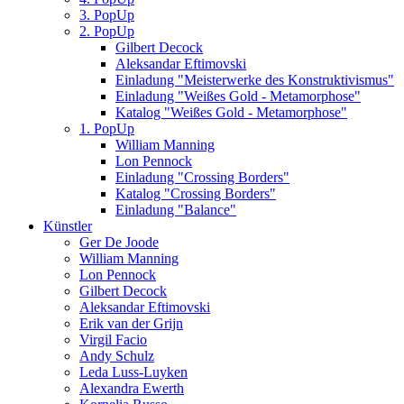
3. PopUp
2. PopUp
Gilbert Decock
Aleksandar Eftimovski
Einladung "Meisterwerke des Konstruktivismus"
Einladung "Weißes Gold - Metamorphose"
Katalog "Weißes Gold - Metamorphose"
1. PopUp
William Manning
Lon Pennock
Einladung "Crossing Borders"
Katalog "Crossing Borders"
Einladung "Balance"
Künstler
Ger De Joode
William Manning
Lon Pennock
Gilbert Decock
Aleksandar Eftimovski
Erik van der Grijn
Virgil Facio
Andy Schulz
Leda Luss-Luyken
Alexandra Ewerth