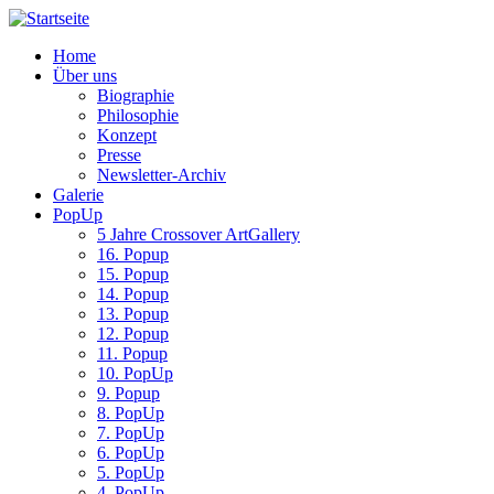
Home
Über uns
Biographie
Philosophie
Konzept
Presse
Newsletter-Archiv
Galerie
PopUp
5 Jahre Crossover ArtGallery
16. Popup
15. Popup
14. Popup
13. Popup
12. Popup
11. Popup
10. PopUp
9. Popup
8. PopUp
7. PopUp
6. PopUp
5. PopUp
4. PopUp