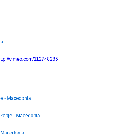
ia
ttp://vimeo.com/112748285
je - Macedonia
 Skopje - Macedonia
e, Macedonia