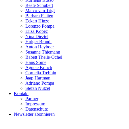
Kornelia Russo
Beate Schubert
Marco van Trigt
Barbara Flatten
Eckart Hinze
Lorenzo Pompa
Eliza Kopec
Nina Dieztel
Holger Brandt
Anton Heyboer
Susanne Thiemann
Babett Theile-Ochel
Hans Some
Agnete Brinch
Cornelia Trebbin
Jaap Hartman
Adriano Pompa
Stefan Nützel
Kontakt
Partner
Impressum
Datenschutz
Newsletter abonnieren