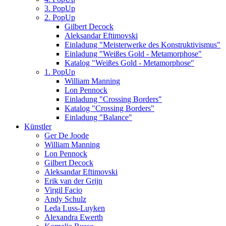
3. PopUp
2. PopUp
Gilbert Decock
Aleksandar Eftimovski
Einladung "Meisterwerke des Konstruktivismus"
Einladung "Weißes Gold - Metamorphose"
Katalog "Weißes Gold - Metamorphose"
1. PopUp
William Manning
Lon Pennock
Einladung "Crossing Borders"
Katalog "Crossing Borders"
Einladung "Balance"
Künstler
Ger De Joode
William Manning
Lon Pennock
Gilbert Decock
Aleksandar Eftimovski
Erik van der Grijn
Virgil Facio
Andy Schulz
Leda Luss-Luyken
Alexandra Ewerth