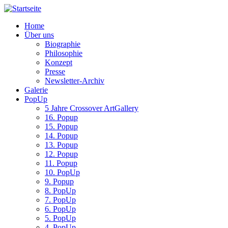
Home
Über uns
Biographie
Philosophie
Konzept
Presse
Newsletter-Archiv
Galerie
PopUp
5 Jahre Crossover ArtGallery
16. Popup
15. Popup
14. Popup
13. Popup
12. Popup
11. Popup
10. PopUp
9. Popup
8. PopUp
7. PopUp
6. PopUp
5. PopUp
4. PopUp