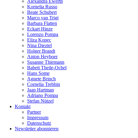
Alexandra Ewerth
Kornelia Russo
Beate Schubert
Marco van Trigt
Barbara Flatten
Eckart Hinze
Lorenzo Pompa
Eliza Kopec
Nina Dieztel
Holger Brandt
Anton Heyboer
Susanne Thiemann
Babett Theile-Ochel
Hans Some
Agnete Brinch
Cornelia Trebbin
Jaap Hartman
Adriano Pompa
Stefan Nützel
Kontakt
Partner
Impressum
Datenschutz
Newsletter abonnieren