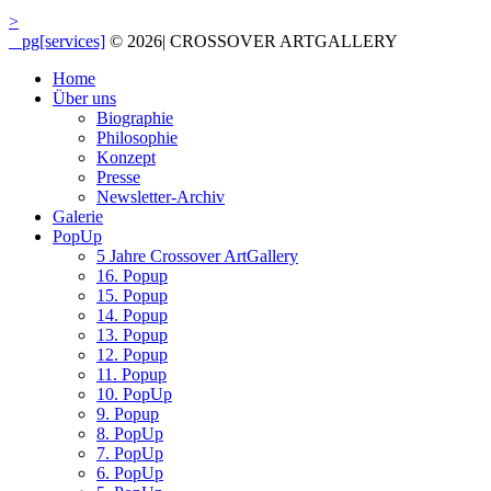
>
_ pg[services]
© 2026
|
CROSSOVER ARTGALLERY
Home
Über uns
Biographie
Philosophie
Konzept
Presse
Newsletter-Archiv
Galerie
PopUp
5 Jahre Crossover ArtGallery
16. Popup
15. Popup
14. Popup
13. Popup
12. Popup
11. Popup
10. PopUp
9. Popup
8. PopUp
7. PopUp
6. PopUp