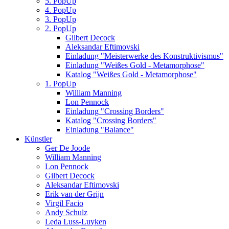
5. PopUp
4. PopUp
3. PopUp
2. PopUp
Gilbert Decock
Aleksandar Eftimovski
Einladung "Meisterwerke des Konstruktivismus"
Einladung "Weißes Gold - Metamorphose"
Katalog "Weißes Gold - Metamorphose"
1. PopUp
William Manning
Lon Pennock
Einladung "Crossing Borders"
Katalog "Crossing Borders"
Einladung "Balance"
Künstler
Ger De Joode
William Manning
Lon Pennock
Gilbert Decock
Aleksandar Eftimovski
Erik van der Grijn
Virgil Facio
Andy Schulz
Leda Luss-Luyken