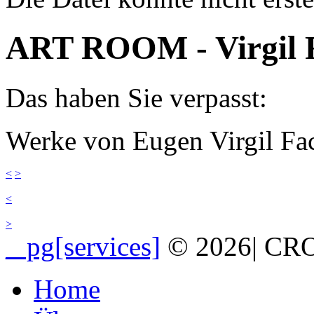
Fehlermeldung
ART ROOM - Virgil 
Das haben Sie verpasst:
Werke von Eugen Virgil F
<
>
<
>
_ pg[services]
© 2026
|
CRO
Home