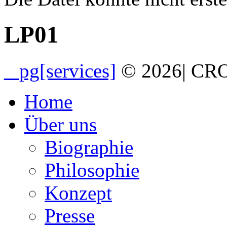
Fehlermeldung
LP01
_ pg[services]
© 2026
|
CRO
Home
Über uns
Biographie
Philosophie
Konzept
Presse