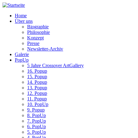
Home
Über uns
Biographie
Philosophie
Konzept
Presse
Newsletter-Archiv
Galerie
PopUp
5 Jahre Crossover ArtGallery
16. Popup
15. Popup
14. Popup
13. Popup
12. Popup
11. Popup
10. PopUp
9. Popup
8. PopUp
7. PopUp
6. PopUp
5. PopUp
4. PopUp