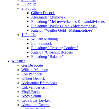
3. PopUp
2. PopUp
Gilbert Decock
Aleksandar Eftimovski
Einladung "Meisterwerke des Konstruktivismus"
Einladung "Weißes Gold - Metamorphose"
Katalog "Weißes Gold - Metamorphose"
1. PopUp
William Manning
Lon Pennock
Einladung "Crossing Borders"
Katalog "Crossing Borders"
Einladung "Balance"
Künstler
Ger De Joode
William Manning
Lon Pennock
Gilbert Decock
Aleksandar Eftimovski
Erik van der Grijn
Virgil Facio
Andy Schulz
Leda Luss-Luyken
Alexandra Ewerth