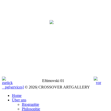
Eftimovski 01
_ pg[services]
© 2026
|
CROSSOVER ARTGALLERY
Home
Über uns
Biographie
Philosophie