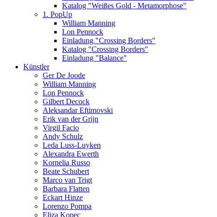
Katalog "Weißes Gold - Metamorphose"
1. PopUp
William Manning
Lon Pennock
Einladung "Crossing Borders"
Katalog "Crossing Borders"
Einladung "Balance"
Künstler
Ger De Joode
William Manning
Lon Pennock
Gilbert Decock
Aleksandar Eftimovski
Erik van der Grijn
Virgil Facio
Andy Schulz
Leda Luss-Luyken
Alexandra Ewerth
Kornelia Russo
Beate Schubert
Marco van Trigt
Barbara Flatten
Eckart Hinze
Lorenzo Pompa
Eliza Kopec