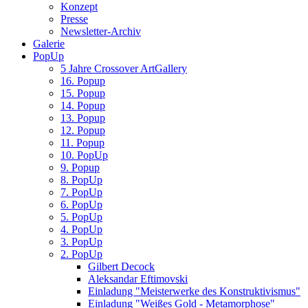
Konzept
Presse
Newsletter-Archiv
Galerie
PopUp
5 Jahre Crossover ArtGallery
16. Popup
15. Popup
14. Popup
13. Popup
12. Popup
11. Popup
10. PopUp
9. Popup
8. PopUp
7. PopUp
6. PopUp
5. PopUp
4. PopUp
3. PopUp
2. PopUp
Gilbert Decock
Aleksandar Eftimovski
Einladung "Meisterwerke des Konstruktivismus"
Einladung "Weißes Gold - Metamorphose"