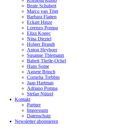
Kornelia Russo
Beate Schubert
Marco van Trigt
Barbara Flatten
Eckart Hinze
Lorenzo Pompa
Eliza Kopec
Nina Dieztel
Holger Brandt
Anton Heyboer
Susanne Thiemann
Babett Theile-Ochel
Hans Some
Agnete Brinch
Cornelia Trebbin
Jaap Hartman
Adriano Pompa
Stefan Nützel
Kontakt
Partner
Impressum
Datenschutz
Newsletter abonnieren