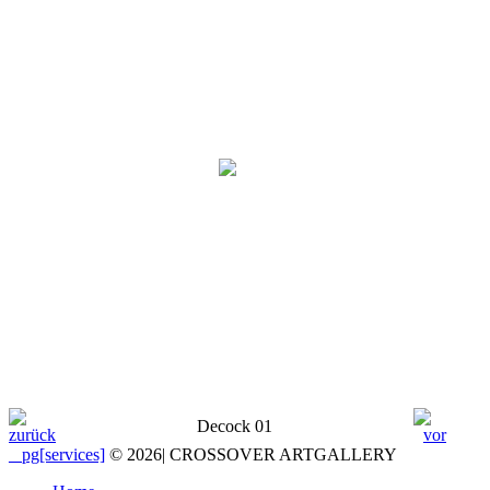
Decock 01
_ pg[services]
© 2026
|
CROSSOVER ARTGALLERY