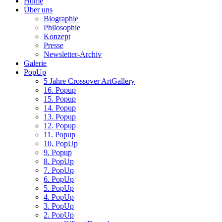
Home
Über uns
Biographie
Philosophie
Konzept
Presse
Newsletter-Archiv
Galerie
PopUp
5 Jahre Crossover ArtGallery
16. Popup
15. Popup
14. Popup
13. Popup
12. Popup
11. Popup
10. PopUp
9. Popup
8. PopUp
7. PopUp
6. PopUp
5. PopUp
4. PopUp
3. PopUp
2. PopUp