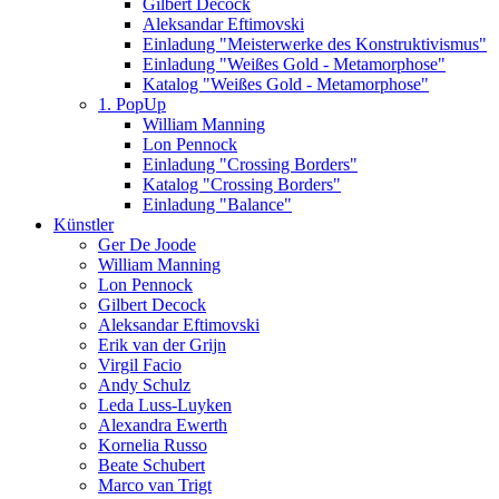
Gilbert Decock
Aleksandar Eftimovski
Einladung "Meisterwerke des Konstruktivismus"
Einladung "Weißes Gold - Metamorphose"
Katalog "Weißes Gold - Metamorphose"
1. PopUp
William Manning
Lon Pennock
Einladung "Crossing Borders"
Katalog "Crossing Borders"
Einladung "Balance"
Künstler
Ger De Joode
William Manning
Lon Pennock
Gilbert Decock
Aleksandar Eftimovski
Erik van der Grijn
Virgil Facio
Andy Schulz
Leda Luss-Luyken
Alexandra Ewerth
Kornelia Russo
Beate Schubert
Marco van Trigt