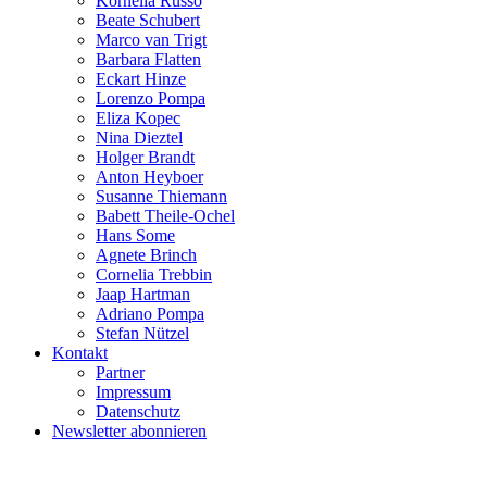
Kornelia Russo
Beate Schubert
Marco van Trigt
Barbara Flatten
Eckart Hinze
Lorenzo Pompa
Eliza Kopec
Nina Dieztel
Holger Brandt
Anton Heyboer
Susanne Thiemann
Babett Theile-Ochel
Hans Some
Agnete Brinch
Cornelia Trebbin
Jaap Hartman
Adriano Pompa
Stefan Nützel
Kontakt
Partner
Impressum
Datenschutz
Newsletter abonnieren