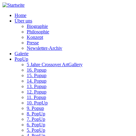
Home
Über uns
Biographie
Philosophie
Konzept
Presse
Newsletter-Archiv
Galerie
PopUp
5 Jahre Crossover ArtGallery
16. Popup
15. Popup
14. Popup
13. Popup
12. Popup
11. Popup
10. PopUp
9. Popup
8. PopUp
7. PopUp
6. PopUp
5. PopUp
4. PopUp