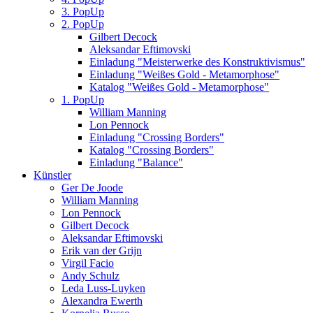
3. PopUp
2. PopUp
Gilbert Decock
Aleksandar Eftimovski
Einladung "Meisterwerke des Konstruktivismus"
Einladung "Weißes Gold - Metamorphose"
Katalog "Weißes Gold - Metamorphose"
1. PopUp
William Manning
Lon Pennock
Einladung "Crossing Borders"
Katalog "Crossing Borders"
Einladung "Balance"
Künstler
Ger De Joode
William Manning
Lon Pennock
Gilbert Decock
Aleksandar Eftimovski
Erik van der Grijn
Virgil Facio
Andy Schulz
Leda Luss-Luyken
Alexandra Ewerth